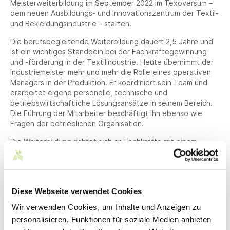
Meisterweiterbildung im September 2022 im Texoversum –
dem neuen Ausbildungs- und Innovationszentrum der Textil-
und Bekleidungsindustrie – starten.
Die berufsbegleitende Weiterbildung dauert 2,5 Jahre und
ist ein wichtiges Standbein bei der Fachkräftegewinnung
und -förderung in der Textilindustrie. Heute übernimmt der
Industriemeister mehr und mehr die Rolle eines operativen
Managers in der Produktion. Er koordiniert sein Team und
erarbeitet eigene personelle, technische und
betriebswirtschaftliche Lösungsansätze in seinem Bereich.
Die Führung der Mitarbeiter beschäftigt ihn ebenso wie
Fragen der betrieblichen Organisation.
Die Weiterbildung richtet sich an Fachkräfte mit einem
anerkannten Ausbildungsberuf – der den Berufen der
Textilwirtschaft zugeordnet werden kann – und einer
mindestens einjährigen Berufspraxis sowie Personen mit
einem sonstigen anerkannten Ausbildungsberuf.
Diese Webseite verwendet Cookies
Kursdaten
Wir verwenden Cookies, um Inhalte und Anzeigen zu
personalisieren, Funktionen für soziale Medien anbieten
Termin: 16.09.2022 – 08.02.2025