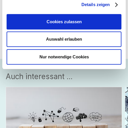
Details zeigen
T
+49 711 21050-25
M
+49 1520 9267585
Cookies zulassen
schneider@suedwesttextil.de
Auswahl erlauben
Details + Anmeldung
Nur notwendige Cookies
Auch interessant ...