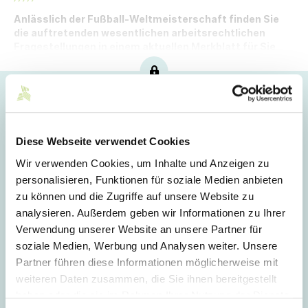
Anlässlich der Fußball-Weltmeisterschaft finden Sie
die auftretenden wesentlichen arbeitsrechtlichen
Fragestellungen in einem aktuellen Merkblatt für Sie
zusammengestellt.
Hoppla!
Dieser Artikel ist nur für Mitglieder sichtbar.
Diese Webseite verwendet Cookies
Wir verwenden Cookies, um Inhalte und Anzeigen zu
personalisieren, Funktionen für soziale Medien anbieten
Login
zu können und die Zugriffe auf unsere Website zu
analysieren. Außerdem geben wir Informationen zu Ihrer
E-Mail
Verwendung unserer Website an unsere Partner für
soziale Medien, Werbung und Analysen weiter. Unsere
Partner führen diese Informationen möglicherweise mit
Passwort
weiteren Daten zusammen, die Sie ihnen bereitgestellt
haben oder die sie im Rahmen Ihrer Nutzung der Dienste