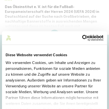
Das Ökoinstitut e. V. ist für die Fußball-
Europameisterschaft der Herren 2024 (UEFA 2024) in
Deutschland auf der Suche nach Großbetrieben, die
nachhaltige Bannerstoffe in ausreichenden Mengen
anbieten und diese im besten Fall auch mit
nachhaltigen Farben bedrucken können.
Hoppla!
Dieser Artikel ist nur für Mitglieder sichtbar.
Diese Webseite verwendet Cookies
Wir verwenden Cookies, um Inhalte und Anzeigen zu
personalisieren, Funktionen für soziale Medien anbieten
Login
zu können und die Zugriffe auf unsere Website zu
analysieren. Außerdem geben wir Informationen zu Ihrer
E-Mail
Verwendung unserer Website an unsere Partner für
soziale Medien, Werbung und Analysen weiter. Unsere
Partner führen diese Informationen möglicherweise mit
Passwort
weiteren Daten zusammen, die Sie ihnen bereitgestellt