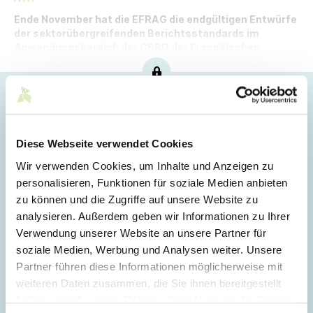
Ende November hat die EFRAG die endgültigen Entwürfe
der sektorübergreifenden Berichtsstandards im
Anwendungsbereich der CSRD der Europäischen
Kommission überreicht.
Hoppla!
Dieser Artikel ist nur für Mitglieder sichtbar.
Diese Webseite verwendet Cookies
Wir verwenden Cookies, um Inhalte und Anzeigen zu
personalisieren, Funktionen für soziale Medien anbieten
Login
zu können und die Zugriffe auf unsere Website zu
analysieren. Außerdem geben wir Informationen zu Ihrer
E-Mail
Verwendung unserer Website an unsere Partner für
soziale Medien, Werbung und Analysen weiter. Unsere
Partner führen diese Informationen möglicherweise mit
Passwort
weiteren Daten zusammen, die Sie ihnen bereitgestellt
haben oder die sie im Rahmen Ihrer Nutzung der Dienste