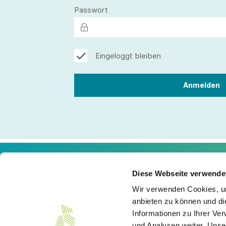
Passwort
Eingeloggt bleiben
Diese Webseite verwende
Kontakt
Wir verwenden Cookies, um
anbieten zu können und di
Südwesttextil e. V.
Informationen zu Ihrer Ve
Türlenstraße 6
70191 Stuttgart
und Analysen weiter. Unse