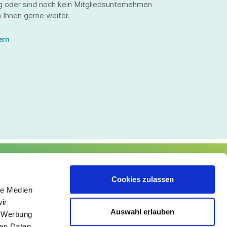
g oder sind noch kein Mitgliedsunternehmen
 Ihnen gerne weiter.
ern
lgen Sie uns
Cookies zulassen
le Medien
ir
Auswahl erlauben
, Werbung
ren Daten