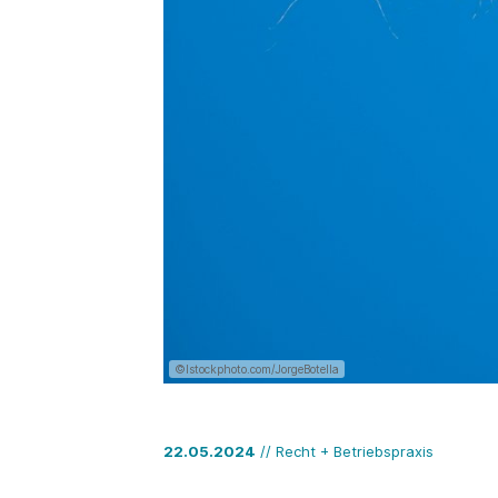
©Istockphoto.com/JorgeBotella
22.05.2024
// Recht + Betriebspraxis