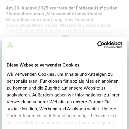
Am 20. August 2025 startete der Förderaufruf zu den
Themenbereichen „Medizinische Innovationen,
Gesundheitsdatennutzung, New Food und
Standortresilienz“ sowie „Materialien, Ressourcen,
GreenTech und Bioökonomie“ im Rahmen des
Förderprogramms Invest BW.
Hoppla!
Dieser Artikel ist nur für Mitglieder sichtbar.
Diese Webseite verwendet Cookies
Wir verwenden Cookies, um Inhalte und Anzeigen zu
personalisieren, Funktionen für soziale Medien anbieten
Login
zu können und die Zugriffe auf unsere Website zu
analysieren. Außerdem geben wir Informationen zu Ihrer
E-Mail
Verwendung unserer Website an unsere Partner für
soziale Medien, Werbung und Analysen weiter. Unsere
Partner führen diese Informationen möglicherweise mit
Passwort
weiteren Daten zusammen, die Sie ihnen bereitgestellt