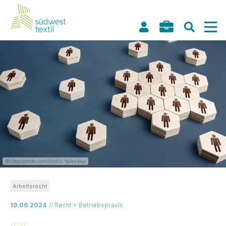
©iStockphoto.com/Andrii Yalanskyi
Arbeitsrecht
19.06.2024
// Recht + Betriebspraxis