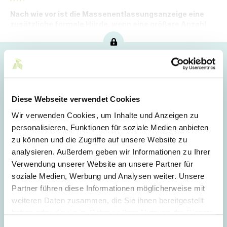
Nach wie vor ist die Massenentlassungsanzeige eine
zusätzliche formale Hürde, wenn eine größere Anzahl
von Mitarbeitern gekündigt werden muss.
Hoppla!
Dieser Artikel ist nur für Mitglieder sichtbar.
Diese Webseite verwendet Cookies
Wir verwenden Cookies, um Inhalte und Anzeigen zu
Login
personalisieren, Funktionen für soziale Medien anbieten
zu können und die Zugriffe auf unsere Website zu
E-Mail
analysieren. Außerdem geben wir Informationen zu Ihrer
Verwendung unserer Website an unsere Partner für
soziale Medien, Werbung und Analysen weiter. Unsere
Passwort
Partner führen diese Informationen möglicherweise mit
weiteren Daten zusammen, die Sie ihnen bereitgestellt
haben oder die sie im Rahmen Ihrer Nutzung der Dienste
gesammelt haben.
Einwilligungsauswahl