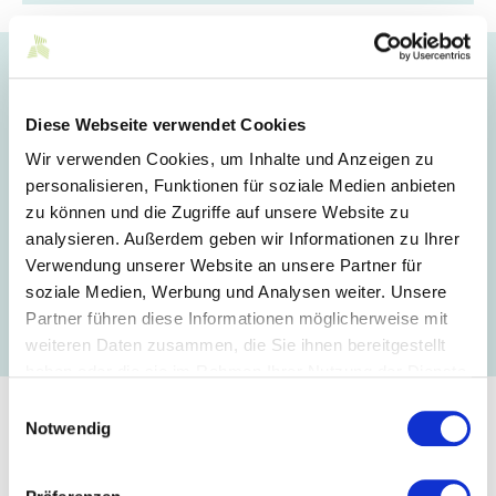
„Im Rahmen unseres
Nachhaltigkeitsengagements behalten wir
unseren konsequenten Kurs der letzten Jahre
Diese Webseite verwendet Cookies
zielgerichtet bei. Mit unserer dritten Boris
Wir verwenden Cookies, um Inhalte und Anzeigen zu
Herrmann x OLYMP Kollektion unterstreichen
personalisieren, Funktionen für soziale Medien anbieten
wir nicht nur unsere mit Weitblick
zu können und die Zugriffe auf unsere Website zu
vorgenommene Sortimentsgestaltung,
analysieren. Außerdem geben wir Informationen zu Ihrer
sondern geben auch transparenten Einblick in
Verwendung unserer Website an unsere Partner für
die Herkunft der Produkte. Damit schaffen wir
soziale Medien, Werbung und Analysen weiter. Unsere
weitere Leuchttürme für die Nachhaltigkeit.“
Partner führen diese Informationen möglicherweise mit
erklärt Mark Bezner, Geschäftsführender Gesellschafter von OLYMP.
weiteren Daten zusammen, die Sie ihnen bereitgestellt
haben oder die sie im Rahmen Ihrer Nutzung der Dienste
gesammelt haben.
Einwilligungsauswahl
Die limitierten Kapselkollektionen zwischen Boris Herrmann
Notwendig
und OLYMP widmen sich jeweils einer zentralen
Herausforderung der Produktgestaltung und präsentieren
innovative Nachhaltigkeits- und Designideen. Die