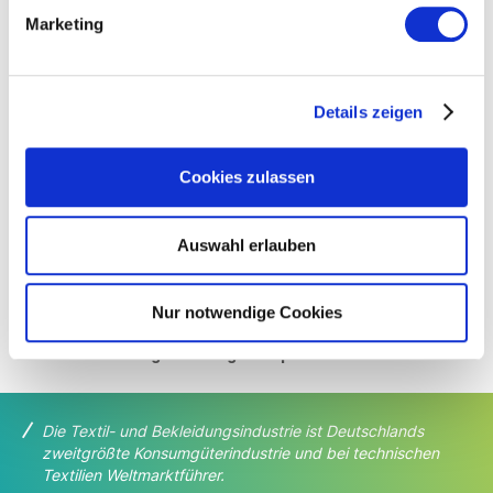
Marketing
Downloads
Details zeigen
Pressemitteilung: Umsetzung der EmpCo-Richtlinie:
mehr Zeit und Rechtssicherheit notwendig
Cookies zulassen
Auswahl erlauben
Druckfähige Bilder finden Sie in
unserem
Pressebereich
.
Bei Verwendung dieser Bilder bitten wir darum,
Nur notwendige Cookies
Südwesttextil als Bildquelle anzugeben und bei
Veröffentlichung ein Belegexemplar zuzusenden.
Die Textil- und Bekleidungsindustrie ist Deutschlands
zweitgrößte Konsumgüterindustrie und bei
technischen
Textilien Weltmarktführer.