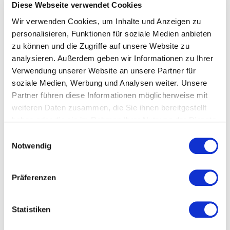
mittelständische Unternehmen ist der Erfüllungsaufwand,
Diese Webseite verwendet Cookies
sämtliche Umweltaussagen entsprechend rechtssicher zu
Wir verwenden Cookies, um Inhalte und Anzeigen zu
validieren, kaum zu bewältigen. Hauptgeschäftsführerin
personalisieren, Funktionen für soziale Medien anbieten
Edina Brenner:
„Die Bundesregierung darf sich nicht darauf
zu können und die Zugriffe auf unsere Website zu
ausruhen, dass 1:1-Umsetzungen von EU-Richtlinien von der
„One in, one out“-Regelung ausgenommen sind, sondern muss
analysieren. Außerdem geben wir Informationen zu Ihrer
sich auf europäischer Ebene intensiv für einen signifikanten
Verwendung unserer Website an unsere Partner für
Bürokratieabbau einsetzen.“
soziale Medien, Werbung und Analysen weiter. Unsere
Partner führen diese Informationen möglicherweise mit
Ansprechpartner*innen
weiteren Daten zusammen, die Sie ihnen bereitgestellt
haben oder die sie im Rahmen Ihrer Nutzung der Dienste
gesammelt haben.
Einwilligungsauswahl
Rebekka Rüth
Notwendig
Leiterin Kommunikation + Event und
Nachhaltigkeit + Projekte
Master of Science
Präferenzen
T
+49 711 21050-16
Statistiken
M
+49 1590 4184842
rueth@suedwesttextil.de