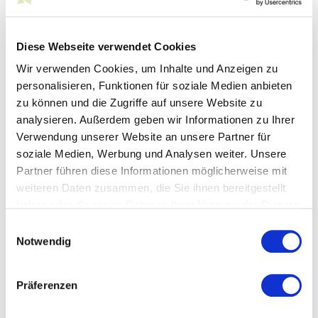
Ansprechpartner*innen
Diese Webseite verwendet Cookies
Rebekka Rüth
Wir verwenden Cookies, um Inhalte und Anzeigen zu
personalisieren, Funktionen für soziale Medien anbieten
Leiterin Kommunikation + Event und
zu können und die Zugriffe auf unsere Website zu
Nachhaltigkeit + Projekte
analysieren. Außerdem geben wir Informationen zu Ihrer
Master of Science
Verwendung unserer Website an unsere Partner für
soziale Medien, Werbung und Analysen weiter. Unsere
T
+49 711 21050-16
Partner führen diese Informationen möglicherweise mit
M
+49 1590 4184842
rueth@suedwesttextil.de
weiteren Daten zusammen, die Sie ihnen bereitgestellt
haben oder die sie im Rahmen Ihrer Nutzung der Dienste
gesammelt haben.
Einwilligungsauswahl
Notwendig
Downloads
Präferenzen
Pressemitteilung „Energiepreise: textiler
Mittelstand braucht Entlastungen“