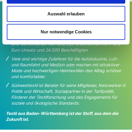
Die Textil- und Bekleidungsindustrie ist Deutschlands
Auswahl erlauben
zweitgrößte Konsumgüterindustrie und bei
technischen
Textilien Weltmarktführer.
Nur notwendige Cookies
Südwesttextil vertritt die Interessen der Branche in Baden-
Württemberg. Der Wirtschafts- und
Arbeitgeberverband ist
eine Gemeinschaft von rund 220 Unternehmen mit 7 Mrd.
Euro Umsatz und 24.000 Beschäftigten.
Viele sind wichtige Zulieferer für die Autoindustrie, Luft-
und Raumfahrt und Medizin oder machen
mit attraktiver
Mode und hochwertigen Heimtextilien den Alltag schöner
und komfortabler.
Südwesttextil ist Berater für seine Mitglieder, Netzwerker in
Politik und Wirtschaft, Sozialpartner in der Tarifpolitik,
Förderer der Textilforschung und des Engagements für
soziale und ökologische Standards.
Textil aus Baden-Württemberg ist der Stoff, aus dem die
Zukunft ist.