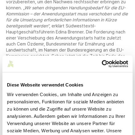
vorzubereiten, um den Nachweis rechtssicher erbringen zu
können.
„Wir sehen dringenden Handlungsbedarf für die EU-
Kommission – der Anwendungsstart muss verschoben und die
für die Umsetzung erforderlichen Informationen in Kürze
bereitgestellt werden“
, erklärt Südwesttextil-
Hauptgeschäftsführerin Edina Brenner. Die Forderung nach
einer Verschiebung des Anwendungsstarts hatte zuletzt
auch Cem Özdemir, Bundesminister für Ernährung und
Landwirtschaft, im Namen der Bundesregierung an die EU-
Kommission gerichtet. Schon jetzt ist die Zeit bis Ende des
Jahres ohne die Klärung der wesentlichen Fragen zu knapp,
um eine rechtssichere Umsetzung in den Betrieben zu
ermöglichen.
Diese Webseite verwendet Cookies
Wir verwenden Cookies, um Inhalte und Anzeigen zu
Druckfähige Bilder finden Sie in
unserem
Pressebereich
.
personalisieren, Funktionen für soziale Medien anbieten
zu können und die Zugriffe auf unsere Website zu
Bei Verwendung dieser Bilder bitten wir darum,
analysieren. Außerdem geben wir Informationen zu Ihrer
Südwesttextil als Bildquelle anzugeben und bei
Verwendung unserer Website an unsere Partner für
Veröffentlichung ein Belegexemplar zuzusenden.
soziale Medien, Werbung und Analysen weiter. Unsere