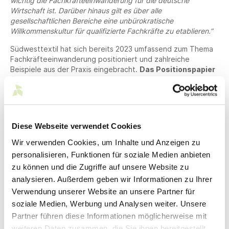
wichtig die Fachkräfteeinwanderung für die deutsche
Wirtschaft ist. Darüber hinaus gilt es über alle
gesellschaftlichen Bereiche eine unbürokratische
Willkommenskultur für qualifizierte Fachkräfte zu etablieren.”
Südwesttextil hat sich bereits 2023 umfassend zum Thema
Fachkräfteeinwanderung positioniert und zahlreiche
Beispiele aus der Praxis eingebracht.
Das Positionspapier
finden Sie
hier
.
Ansprechpartner*innen
Diese Webseite verwendet Cookies
Rebekka Rüth
Wir verwenden Cookies, um Inhalte und Anzeigen zu
personalisieren, Funktionen für soziale Medien anbieten
Leiterin Kommunikation + Event und
zu können und die Zugriffe auf unsere Website zu
Nachhaltigkeit + Projekte
Master of Science
analysieren. Außerdem geben wir Informationen zu Ihrer
Verwendung unserer Website an unsere Partner für
soziale Medien, Werbung und Analysen weiter. Unsere
T
+49 711 21050-16
M
+49 1590 4184842
Partner führen diese Informationen möglicherweise mit
rueth@suedwesttextil.de
weiteren Daten zusammen, die Sie ihnen bereitgestellt