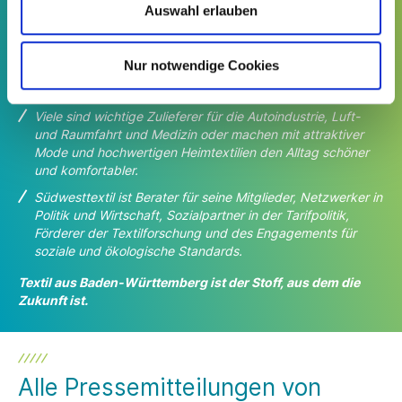
Textilien Weltmarktführer.
Auswahl erlauben
Südwesttextil vertritt die Interessen der Branche in Baden-
Württemberg. Der Wirtschafts- und
Arbeitgeberverband ist
Nur notwendige Cookies
eine Gemeinschaft von rund 220 Unternehmen mit 7 Mrd.
Euro Umsatz und 24.000 Beschäftigten.
Viele sind wichtige Zulieferer für die Autoindustrie, Luft-
und Raumfahrt und Medizin oder machen
mit attraktiver
Mode und hochwertigen Heimtextilien den Alltag schöner
und komfortabler.
Südwesttextil ist Berater für seine Mitglieder, Netzwerker in
Politik und Wirtschaft, Sozialpartner in der Tarifpolitik,
Förderer der Textilforschung und des Engagements für
soziale und ökologische Standards.
Textil aus Baden-Württemberg ist der Stoff, aus dem die
Zukunft ist.
Alle Pressemitteilungen von