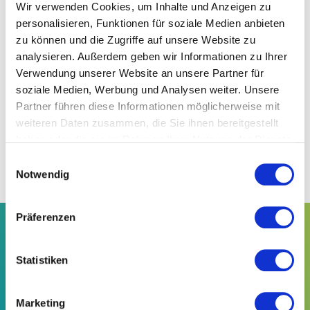
Downloads
Wir verwenden Cookies, um Inhalte und Anzeigen zu
personalisieren, Funktionen für soziale Medien anbieten
zu können und die Zugriffe auf unsere Website zu
Pressemitteilung „Mindestlohn: Beschluss über
analysieren. Außerdem geben wir Informationen zu Ihrer
Erhöhung belastet Wirtschaft “
Verwendung unserer Website an unsere Partner für
soziale Medien, Werbung und Analysen weiter. Unsere
Partner führen diese Informationen möglicherweise mit
Druckfähige Bilder finden Sie in
weiteren Daten zusammen, die Sie ihnen bereitgestellt
unserem
Pressebereich
.
haben oder die sie im Rahmen Ihrer Nutzung der Dienste
Bei Verwendung dieser Bilder bitten wir darum,
gesammelt haben.
Einwilligungsauswahl
Südwesttextil als Bildquelle anzugeben und bei
Notwendig
Veröffentlichung ein Belegexemplar zuzusenden.
Präferenzen
Die Textil- und Bekleidungsindustrie ist Deutschlands
zweitgrößte Konsumgüterindustrie und bei
technischen
Textilien Weltmarktführer.
Statistiken
Südwesttextil vertritt die Interessen der Branche in Baden-
Württemberg. Der Wirtschafts- und
Arbeitgeberverband ist
eine Gemeinschaft von rund 200 Unternehmen mit 7 Mrd.
Marketing