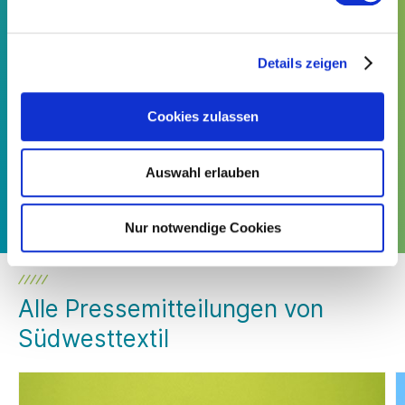
Euro Umsatz und 24.000 Beschäftigten.
Viele sind wichtige Zulieferer für die Autoindustrie, Luft-
und Raumfahrt und Medizin oder machen
mit attraktiver
Details zeigen
Mode und hochwertigen Heimtextilien den Alltag schöner
und komfortabler.
Cookies zulassen
Südwesttextil ist Berater für seine Mitglieder, Netzwerker in
Politik und Wirtschaft, Sozialpartner in der Tarifpolitik,
Förderer der Textilforschung und des Engagements für
soziale und ökologische Standards.
Auswahl erlauben
Textil aus Baden-Württemberg ist der Stoff, aus dem die
Zukunft ist.
Nur notwendige Cookies
Alle Pressemitteilungen von
Südwesttextil