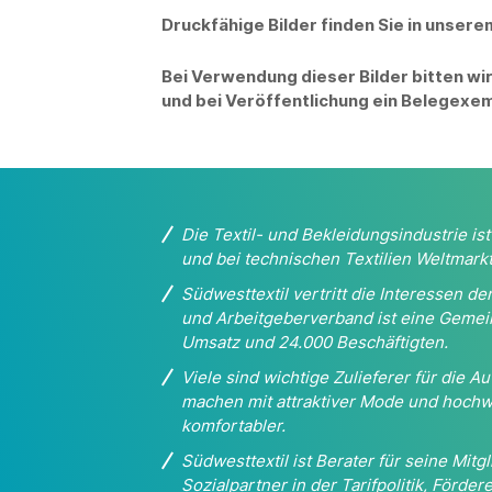
Druckfähige Bilder finden Sie in unser
Bei Verwendung dieser Bilder bitten wi
und bei Veröffentlichung ein Belegexe
Die Textil- und Bekleidungsindustrie i
und bei
technischen Textilien Weltmarkt
Südwesttextil vertritt die Interessen 
und
Arbeitgeberverband ist eine Gemei
Umsatz und 24.000 Beschäftigten.
Viele sind wichtige Zulieferer für die 
machen
mit attraktiver Mode und hochw
komfortabler.
Südwesttextil ist Berater für seine Mitgl
Sozialpartner in der Tarifpolitik, Förd