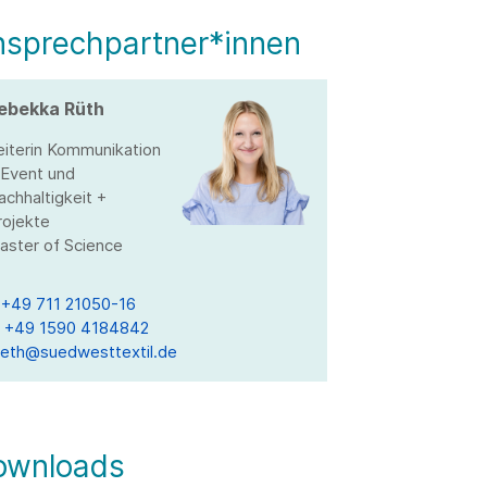
nsprechpartner*innen
ebekka Rüth
eiterin Kommunikation
 Event und
achhaltigkeit +
rojekte
aster of Science
T
+49 711 21050-16
M
+49 1590 4184842
ueth@suedwesttextil.de
ownloads