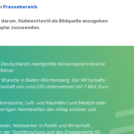
em
Pressebereich
.
r darum, Südwesttextil als Bildquelle anzugeben
mplar zuzusenden.
st Deutschlands zweitgrößte Konsumgüterindustrie
führer.
der Branche in Baden-Württemberg. Der Wirtschafts-
nschaft von rund 220 Unternehmen mit 7 Mrd. Euro
Autoindustrie, Luft- und Raumfahrt und Medizin oder
ertigen Heimtextilien den Alltag schöner und
ieder, Netzwerker in Politik und Wirtschaft,
erer der Textilforschung und des Engagements für