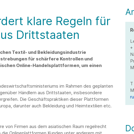
A
dert klare Regeln für
R
us Drittstaaten
L
+
hen Textil- und Bekleidungsindustrie
N
Bestrebungen für schärfere Kontrollen und
P
schen Online-Handelsplattformen, um einen
M
Bundeswirtschaftsministeriums im Rahmen des geplanten
nüber Händlern aus Drittstaaten, insbesondere
r
ergreifen. Die Geschäftspraktiken dieser Plattformen
uropa, darunter auch Bekleidung und Heimtextilien etc.
D
ware von Firmen aus dem asiatischen Raum regelrecht
n die Onlineplattformen Kunden unter anderem mit