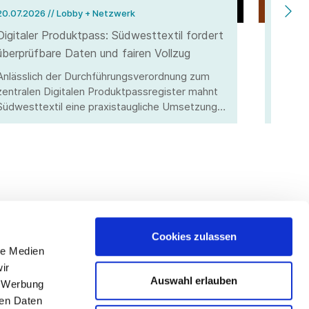
20.07.2026
// Lobby + Netzwerk
10.07.
Digitaler Produktpass: Südwesttextil fordert
Vom Kl
überprüfbare Daten und fairen Vollzug
Highte
Hitzew
Anlässlich der Durchführungsverordnung zum
Südwes
zentralen Digitalen Produktpassregister mahnt
Hitzes
Südwesttextil eine praxistaugliche Umsetzung
Textil
an. Nur mit kontrollierbaren Angaben und
und Wi
wirksamer Marktüberwachung kann ein fairer
Wettbewerb sichergestellt werden.
Cookies zulassen
le Medien
lgen Sie uns
ir
Auswahl erlauben
, Werbung
ren Daten