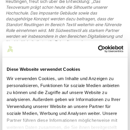
Reutlingen, freut sich über die Entwicklung:
„Das
Texoversum prägt schon heute die Silhouette unserer
Hochschule. Das imposante Gebäude sowie das
dazugehörige Konzept werden dazu beitragen, dass der
Standort Reutlingen im Bereich Textil weiterhin eine führende
Rolle einnehmen wird. Mit Südwesttextil als starkem Partner
werden wir insbesondere in den Bereichen Digitalisierung und
Nachhaltigkeit die textile Zukunft gemeinsam
weiterentwickeln.“
Die Pressemitteilung finden Sie bei den Downloads.
Diese Webseite verwendet Cookies
Druckfähige Bilder finden Sie
in unserem
Wir verwenden Cookies, um Inhalte und Anzeigen zu
Pressebereich.
Bei der Verwendung der Bilder bitten wir
personalisieren, Funktionen für soziale Medien anbieten
Sie die jeweilige Bildquelle anzugeben.
zu können und die Zugriffe auf unsere Website zu
analysieren. Außerdem geben wir Informationen zu Ihrer
Bei Veröffentlichung bitten wir um ein Belegexemplar.
Verwendung unserer Website an unsere Partner für
soziale Medien, Werbung und Analysen weiter. Unsere
Ansprechpartner*innen
Partner führen diese Informationen möglicherweise mit
weiteren Daten zusammen, die Sie ihnen bereitgestellt