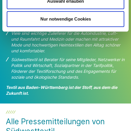
Auswahl erlauben
Südwesttextil vertritt die Interessen der Branche in Baden-
Württemberg. Der Wirtschafts- und
Arbeitgeberverband ist
eine Gemeinschaft von rund 220 Unternehmen mit 7 Mrd.
Nur notwendige Cookies
Euro Umsatz und 24.000 Beschäftigten.
Viele sind wichtige Zulieferer für die Autoindustrie, Luft-
und Raumfahrt und Medizin oder machen
mit attraktiver
Mode und hochwertigen Heimtextilien den Alltag schöner
und komfortabler.
Südwesttextil ist Berater für seine Mitglieder, Netzwerker in
Politik und Wirtschaft, Sozialpartner in der Tarifpolitik,
Förderer der Textilforschung und des Engagements für
soziale und ökologische Standards.
Textil aus Baden-Württemberg ist der Stoff, aus dem die
Zukunft ist.
Alle Pressemitteilungen von