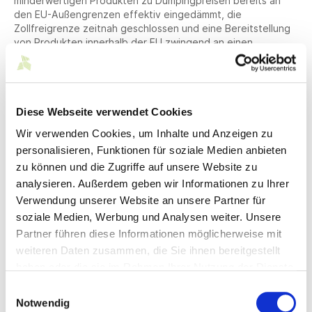
minderwertigen Produkten zu Dumpingpreisen bereits an
den EU-Außengrenzen effektiv eingedämmt, die
Zollfreigrenze zeitnah geschlossen und eine Bereitstellung
von Produkten innerhalb der EU zwingend an einen
verantwortlichen Wirtschaftsakteur bzw. dessen
Bevollmächtigen gebunden ist, der bei möglichen Verstößen
finanziell greifbar ist.
Die ausführliche Positionierung zu
Asiatischen E-Commerce Plattformen ist
hier
zu
Diese Webseite verwendet Cookies
finden.
Wir verwenden Cookies, um Inhalte und Anzeigen zu
Für das von der EU geplante Vernichtungsverbot
unverkaufter Konsumgüter sieht Südwesttextil den Bedarf,
personalisieren, Funktionen für soziale Medien anbieten
dass die darin enthaltenen Regelungen verhältnismäßig
zu können und die Zugriffe auf unsere Website zu
bleiben müssen. Im Fokus muss zuallererst stehen, ob die
analysieren. Außerdem geben wir Informationen zu Ihrer
Wiederaufbereitung wirtschaftlich ist. Ausnahmeregelungen
Verwendung unserer Website an unsere Partner für
müssen erweitert werden für Produkte wie Hygieneartikel
soziale Medien, Werbung und Analysen weiter. Unsere
oder Arbeits- und Schutzbekleidung, die nach
Beschädigung nicht wieder aufbereitet werden können.
Partner führen diese Informationen möglicherweise mit
Offenlegungs- und Dokumentationspflichten sollten zudem
weiteren Daten zusammen, die Sie ihnen bereitgestellt
reduziert, bestehende Nachweise anerkannt und
haben oder die sie im Rahmen Ihrer Nutzung der Dienste
Prüfmechanismen risikobasiert etabliert werden.
gesammelt haben.
Einwilligungsauswahl
Notwendig