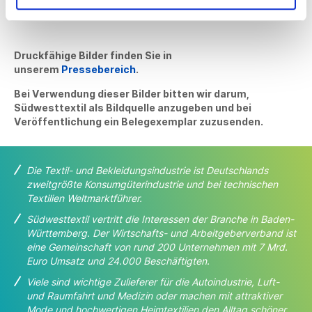
Druckfähige Bilder finden Sie in
unserem
Pressebereich
.
Bei Verwendung dieser Bilder bitten wir darum,
Südwesttextil als Bildquelle anzugeben und bei
Veröffentlichung ein Belegexemplar zuzusenden.
Die Textil- und Bekleidungsindustrie ist Deutschlands
zweitgrößte Konsumgüterindustrie und bei
technischen
Textilien Weltmarktführer.
Südwesttextil vertritt die Interessen der Branche in Baden-
Württemberg. Der Wirtschafts- und
Arbeitgeberverband ist
eine Gemeinschaft von rund 200 Unternehmen mit 7 Mrd.
Euro Umsatz und 24.000 Beschäftigten.
Viele sind wichtige Zulieferer für die Autoindustrie, Luft-
und Raumfahrt und Medizin oder machen
mit attraktiver
Mode und hochwertigen Heimtextilien den Alltag schöner