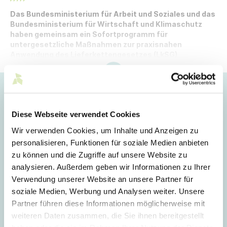
Das Bundesministerium für Arbeit und Soziales und das
Bundesministerium für Wirtschaft und Klimaschutz
haben gemeinsam ein Sofortprogramm für
untergesetzliche Maßnahmen zur praxisnahen
Anwendung des Lieferkettengesetzes (LkSG)
erarbeitet.
Hoppla!
Dieser Artikel ist nur für Mitglieder sichtbar.
Diese Webseite verwendet Cookies
Wir verwenden Cookies, um Inhalte und Anzeigen zu
personalisieren, Funktionen für soziale Medien anbieten
Login
zu können und die Zugriffe auf unsere Website zu
analysieren. Außerdem geben wir Informationen zu Ihrer
E-Mail
Verwendung unserer Website an unsere Partner für
soziale Medien, Werbung und Analysen weiter. Unsere
Partner führen diese Informationen möglicherweise mit
Passwort
weiteren Daten zusammen, die Sie ihnen bereitgestellt