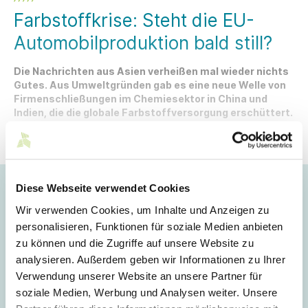
Farbstoffkrise: Steht die EU-
Automobilproduktion bald still?
Die Nachrichten aus Asien verheißen mal wieder nichts
Gutes. Aus Umweltgründen gab es eine neue Welle von
Firmenschließungen im Chemiesektor in China und
Indien, die die globale Farbstoffversorgung erschüttert.
Alternative Kapazitäten, vor allem für die Synthese der
Farbstoffe bzw. der dafür benötigten Rohstoffe, stehen
nicht zur Verfügung.
Hoppla!
Diese Webseite verwendet Cookies
Wir verwenden Cookies, um Inhalte und Anzeigen zu
Dieser Artikel ist nur für Mitglieder sichtbar.
personalisieren, Funktionen für soziale Medien anbieten
zu können und die Zugriffe auf unsere Website zu
analysieren. Außerdem geben wir Informationen zu Ihrer
Login
Verwendung unserer Website an unsere Partner für
soziale Medien, Werbung und Analysen weiter. Unsere
E-Mail