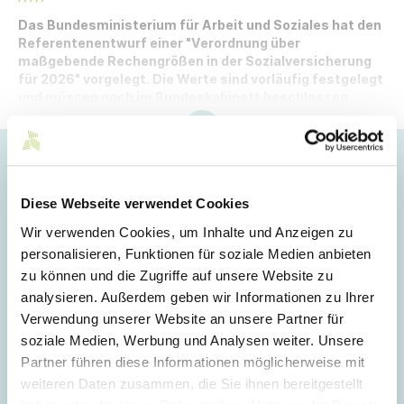
Das Bundesministerium für Arbeit und Soziales hat den
Referentenentwurf einer "Verordnung über
maßgebende Rechengrößen in der Sozialversicherung
für 2026" vorgelegt. Die Werte sind vorläufig festgelegt
und müssen noch im Bundeskabinett beschlossen
werden.
Hoppla!
Dieser Artikel ist nur für Mitglieder sichtbar.
Diese Webseite verwendet Cookies
Wir verwenden Cookies, um Inhalte und Anzeigen zu
personalisieren, Funktionen für soziale Medien anbieten
Login
zu können und die Zugriffe auf unsere Website zu
analysieren. Außerdem geben wir Informationen zu Ihrer
E-Mail
Verwendung unserer Website an unsere Partner für
soziale Medien, Werbung und Analysen weiter. Unsere
Partner führen diese Informationen möglicherweise mit
Passwort
weiteren Daten zusammen, die Sie ihnen bereitgestellt