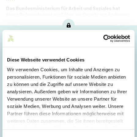
Das Bundesministerium für Arbeit und Soziales hat
einen Referentenentwurf über ein Gesetz zur Änderung
des Arbeitszeitgesetzes vorgelegt.
Hoppla!
Dieser Artikel ist nur für Mitglieder sichtbar.
Diese Webseite verwendet Cookies
Wir verwenden Cookies, um Inhalte und Anzeigen zu
Login
personalisieren, Funktionen für soziale Medien anbieten
zu können und die Zugriffe auf unsere Website zu
E-Mail
analysieren. Außerdem geben wir Informationen zu Ihrer
Verwendung unserer Website an unsere Partner für
soziale Medien, Werbung und Analysen weiter. Unsere
Passwort
Partner führen diese Informationen möglicherweise mit
weiteren Daten zusammen, die Sie ihnen bereitgestellt
haben oder die sie im Rahmen Ihrer Nutzung der Dienste
gesammelt haben.
Einwilligungsauswahl