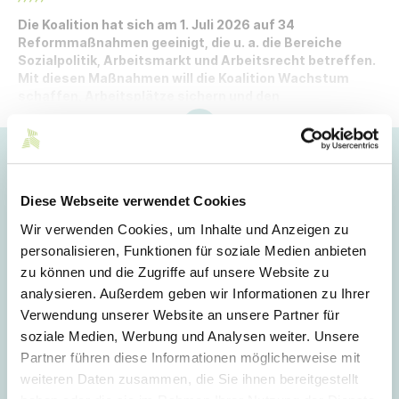
Die Koalition hat sich am 1. Juli 2026 auf 34
Reformmaßnahmen geeinigt, die u. a. die Bereiche
Sozialpolitik, Arbeitsmarkt und Arbeitsrecht betreffen.
Mit diesen Maßnahmen will die Koalition Wachstum
schaffen, Arbeitsplätze sichern und den
Zusammenhalt in Deutschland stärken.
Hoppla!
Dieser Artikel ist nur für Mitglieder sichtbar.
Diese Webseite verwendet Cookies
Wir verwenden Cookies, um Inhalte und Anzeigen zu
personalisieren, Funktionen für soziale Medien anbieten
Login
zu können und die Zugriffe auf unsere Website zu
analysieren. Außerdem geben wir Informationen zu Ihrer
E-Mail
Verwendung unserer Website an unsere Partner für
soziale Medien, Werbung und Analysen weiter. Unsere
Partner führen diese Informationen möglicherweise mit
Passwort
weiteren Daten zusammen, die Sie ihnen bereitgestellt