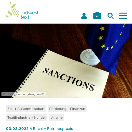
©iStockphoto.com/designer491
Zoll + Außenwirtschaft
Förderung + Finanzen
Textilindustrie + Handel
Ukraine
03.03.2022
// Recht + Betriebspraxis