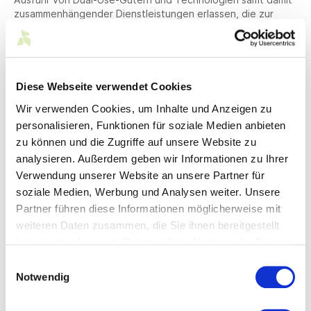
zusammenhängender Dienstleistungen erlassen, die zur
militärischen, technologischen, verteidigungs- und
sicherheitspolitischen Entwicklung von Belarus beitragen
könnten.
Die entsprechenden Regelungen finden sich in EU-
Diese Webseite verwendet Cookies
Amtsblatt
L66
und
L67
.
Wir verwenden Cookies, um Inhalte und Anzeigen zu
Leider wird auch Russland seinerseits jetzt in puncto
personalisieren, Funktionen für soziale Medien anbieten
Sanktionen aktiv. Zwei Präsidialerlasse der Russischen
zu können und die Zugriffe auf unsere Website zu
Föderation in russischer und englischer Sprache mit
analysieren. Außerdem geben wir Informationen zu Ihrer
finanzpolitischer Relevanz finden Sie als Anlagen.
Verwendung unserer Website an unsere Partner für
Die „Germany Trade and Invest“ (GTAI) berichtet hierzu, es
soziale Medien, Werbung und Analysen weiter. Unsere
gebe eine hieran anschließende Anordnung für die
Partner führen diese Informationen möglicherweise mit
russischen Behörden:
weiteren Daten zusammen, die Sie ihnen bereitgestellt
„Jeder Tatbestand der finanziellen und sonstigen
haben oder die sie im Rahmen Ihrer Nutzung der Dienste
Unterstützung eines ausländischen Staates bei Aktivitäten,
gesammelt haben.
Einwilligungsauswahl
die gegen die Sicherheit der Russischen Föderation gerichtet
Notwendig
sind, wird rechtlich bewertet. Es wird darauf hingewiesen,
dass die Bereitstellung finanzieller, materieller und
technischer, beratender oder sonstiger Unterstützung für