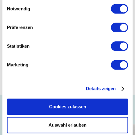
gesammelt haben.
Einwilligungsauswahl
Notwendig
©Schiesser
©Schiesser
Präferenzen
Statistiken
Marketing
©Schiesser
Details zeigen
Cookies zulassen
Auch interessant ...
Auswahl erlauben