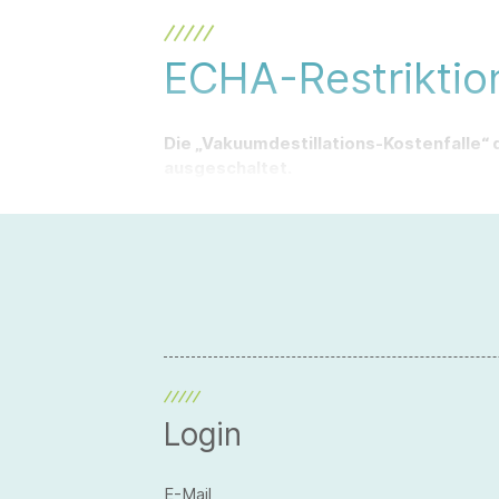
ECHA-Restriktio
Die „Vakuumdestillations-Kostenfalle“ d
ausgeschaltet.
Login
E-Mail