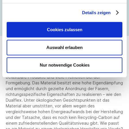
und nach oben flexibel – er besitzt zwei unterschiedlichen
Flex-Eigenschaften, daher der Name, erklärt Korden: „Kein
Details zeigen
anderes Material erlaubt uns die Kombination dieser
Eigenschaften, keine Version, die wir getestet haben,
erbrachte eine höhere Performance.“
Cookies zulassen
Auswahl erlauben
Carbon und sein Ruf
Nur notwendige Cookies
Technisch genießt der Werkstoff Carbon einen
ausgezeichneten Ruf. Er erlaubt leichte und doch höchst
belastbare Produkte und viele Freiheiten bei der
Formgebung. Das Material besitzt eine hohe Eigendämpfung
und ermöglicht durch gezielte Anordnung der Fasern,
richtungsspezifische Eigenschaften zu realisieren – wie den
Dualflex. Unter ökologischen Gesichtspunkten ist das
Material aber umstritten, vor allem wegen des
vergleichsweise hohen Energieaufwands bei der Herstellung
und der Tatsache, dass es noch kein Recycling-Carbon auf
einem zufriedenstellenden Qualitätsniveau gibt. Wie passt
so ein Material zu einem ökologischen Hersteller wie Vaude?