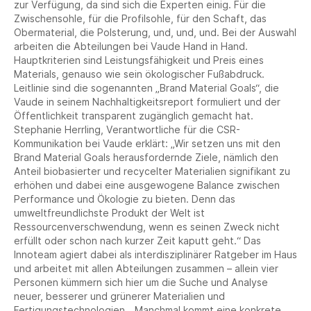
zur Verfügung, da sind sich die Experten einig. Für die
Zwischensohle, für die Profilsohle, für den Schaft, das
Obermaterial, die Polsterung, und, und, und. Bei der Auswahl
arbeiten die Abteilungen bei Vaude Hand in Hand.
Hauptkriterien sind Leistungsfähigkeit und Preis eines
Materials, genauso wie sein ökologischer Fußabdruck.
Leitlinie sind die sogenannten „Brand Material Goals“, die
Vaude in seinem Nachhaltigkeitsreport formuliert und der
Öffentlichkeit transparent zugänglich gemacht hat.
Stephanie Herrling, Verantwortliche für die CSR-
Kommunikation bei Vaude erklärt: „Wir setzen uns mit den
Brand Material Goals herausfordernde Ziele, nämlich den
Anteil biobasierter und recycelter Materialien signifikant zu
erhöhen und dabei eine ausgewogene Balance zwischen
Performance und Ökologie zu bieten. Denn das
umweltfreundlichste Produkt der Welt ist
Ressourcenverschwendung, wenn es seinen Zweck nicht
erfüllt oder schon nach kurzer Zeit kaputt geht.“ Das
Innoteam agiert dabei als interdisziplinärer Ratgeber im Haus
und arbeitet mit allen Abteilungen zusammen – allein vier
Personen kümmern sich hier um die Suche und Analyse
neuer, besserer und grünerer Materialien und
Fertigungstechnologien. „Manchmal kommt eine konkrete