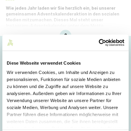
Wie jedes Jahr laden wir Sie herzlich ein, bei unserer
gemeinsamen Adventskalenderaktion in den sozialen
Medien mitzumachen. Dieses Mal steht unser
Instagram-Adventskalender unter dem Motto
„Postkarten aus der TEXHUB WORLD“.
Hoppla!
Dieser Artikel ist nur für Mitglieder sichtbar.
Diese Webseite verwendet Cookies
Wir verwenden Cookies, um Inhalte und Anzeigen zu
personalisieren, Funktionen für soziale Medien anbieten
Login
zu können und die Zugriffe auf unsere Website zu
analysieren. Außerdem geben wir Informationen zu Ihrer
E-Mail
Verwendung unserer Website an unsere Partner für
soziale Medien, Werbung und Analysen weiter. Unsere
Partner führen diese Informationen möglicherweise mit
Passwort
weiteren Daten zusammen, die Sie ihnen bereitgestellt
haben oder die sie im Rahmen Ihrer Nutzung der Dienste