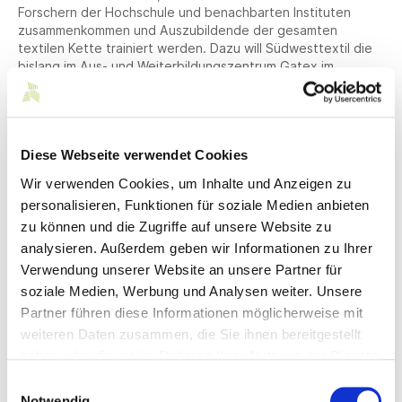
Forschern der Hochschule und benachbarten Instituten
zusammenkommen und Auszubildende der gesamten
textilen Kette trainiert werden. Dazu will Südwesttextil die
bislang im Aus- und Weiterbildungszentrum Gatex im
südbadischen Bad Säckingen untergebrachte
überbetriebliche Ausbildung nach Reutlingen verlagern. Das
fast 3.000 Quadratmeter große Texoversum bietet Platz für
Werkstätten, Labore, Think-Tank-Flächen und
Diese Webseite verwendet Cookies
Unterrichtsräume und wird neue Heimat für die international
renommierte Textilsammlung der Hochschule Reutlingen.
Wir verwenden Cookies, um Inhalte und Anzeigen zu
Und der Bau wird ein echter Hingucker – made „im Ländle“.
personalisieren, Funktionen für soziale Medien anbieten
Die Fassade aus Carbonfasern haben ein Team aus den drei
zu können und die Zugriffe auf unsere Website zu
Stuttgarter Professoren Markus Allmann, Achim Menges und
Jan Knippers mit ihren Büros Allmann Sattler Wappner
analysieren. Außerdem geben wir Informationen zu Ihrer
Architekten, Menges Scheffler Architekten und Jan
Verwendung unserer Website an unsere Partner für
Knippers Ingenieure entworfen. Eingebunden in die
soziale Medien, Werbung und Analysen weiter. Unsere
Entwicklung ist auch ein Mitglied von Südwesttextil: die FibR
Partner führen diese Informationen möglicherweise mit
GmbH aus Kernen im Remstal. Sie wird diese Konstruktion mit
weiteren Daten zusammen, die Sie ihnen bereitgestellt
Robotern fertigen. Mit dieser Zukunftsinvestition möchte
Südwesttextil an Zeiten anknüpfen, als Reutlingen noch als
haben oder die sie im Rahmen Ihrer Nutzung der Dienste
das „Oxford der Textilindustrie“ bezeichnet wurde – und
gesammelt haben.
Einwilligungsauswahl
eine moderne Plattform für all jene schaffen, die
Notwendig