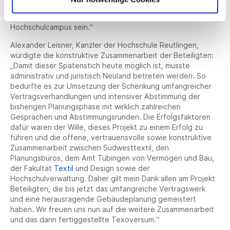
anlässlich des Spatenstichs. „Der Neubau wird auch in
baukultureller Hinsicht eine Bereicherung für den
Hochschulcampus sein.“
Alexander Leisner, Kanzler der Hochschule Reutlingen,
würdigte die konstruktive Zusammenarbeit der Beteiligten:
„Damit dieser Spatenstich heute möglich ist, musste
administrativ und juristisch Neuland betreten werden. So
bedurfte es zur Umsetzung der Schenkung umfangreicher
Vertragsverhandlungen und intensiver Abstimmung der
bisherigen Planungsphase mit wirklich zahlreichen
Gesprächen und Abstimmungsrunden. Die Erfolgsfaktoren
dafür waren der Wille, dieses Projekt zu einem Erfolg zu
führen und die offene, vertrauensvolle sowie konstruktive
Zusammenarbeit zwischen Südwesttextil, den
Planungsbüros, dem Amt Tübingen von Vermögen und Bau,
der Fakultät
Textil
und Design sowie der
Hochschulverwaltung. Daher gilt mein Dank allen am Projekt
Beteiligten, die bis jetzt das umfangreiche Vertragswerk
und eine herausragende Gebäudeplanung gemeistert
haben. Wir freuen uns nun auf die weitere Zusammenarbeit
und das dann fertiggestellte Texoversum.“