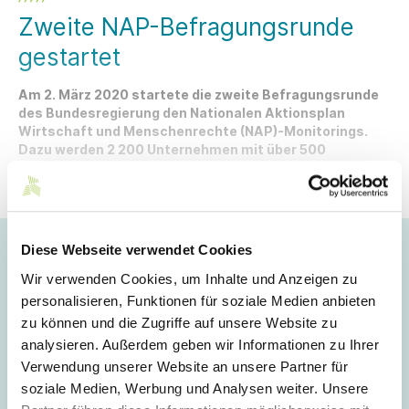
Zweite NAP-Befragungsrunde
gestartet
Am 2. März 2020 startete die zweite Befragungsrunde
des Bundesregierung den Nationalen Aktionsplan
Wirtschaft und Menschenrechte (NAP)-Monitorings.
Dazu werden 2 200 Unternehmen mit über 500
Mitarbeitern für eine Stichprobe gezogen und dazu
aufgefordert, den Fragebogen auszufüllen. Die
Befragung ist anonymisiert und FREIWILLIG.
Hoppla!
Diese Webseite verwendet Cookies
Wir verwenden Cookies, um Inhalte und Anzeigen zu
Dieser Artikel ist nur für Mitglieder sichtbar.
personalisieren, Funktionen für soziale Medien anbieten
zu können und die Zugriffe auf unsere Website zu
analysieren. Außerdem geben wir Informationen zu Ihrer
Login
Verwendung unserer Website an unsere Partner für
soziale Medien, Werbung und Analysen weiter. Unsere
E-Mail