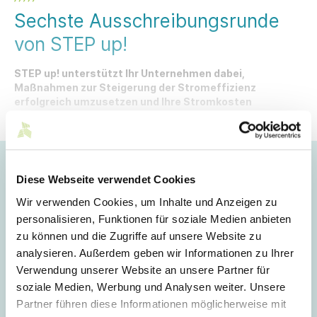
Sechste Ausschreibungsrunde
von STEP up!
STEP up! unterstützt Ihr Unternehmen dabei,
Maßnahmen zur Steigerung der Stromeffizienz
erfolgreich umzusetzen und Ihre Stromkosten
nachhaltig zu senken – die sechste
Ausschreibungsrunde startet am 1. September.
Hoppla!
Diese Webseite verwendet Cookies
Dieser Artikel ist nur für Mitglieder sichtbar.
Wir verwenden Cookies, um Inhalte und Anzeigen zu
personalisieren, Funktionen für soziale Medien anbieten
zu können und die Zugriffe auf unsere Website zu
analysieren. Außerdem geben wir Informationen zu Ihrer
Login
Verwendung unserer Website an unsere Partner für
soziale Medien, Werbung und Analysen weiter. Unsere
E-Mail
Partner führen diese Informationen möglicherweise mit