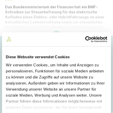
Das Bundesministerium der Finanzen hat ein BMF-
Schreiben zur Steuerbefreiung für das elektrische
Aufladen eines Elektro- oder Hybridfahrzeugs an einer
betrieblichen Ladeeinrichtung sowie zur steuerlichen
Behandlung der vom Arbeitnehmer selbst getragenen
Stromkosten veröffentlicht.
Hoppla!
Dieser Artikel ist nur für Mitglieder sichtbar.
Diese Webseite verwendet Cookies
Wir verwenden Cookies, um Inhalte und Anzeigen zu
personalisieren, Funktionen für soziale Medien anbieten
Login
zu können und die Zugriffe auf unsere Website zu
analysieren. Außerdem geben wir Informationen zu Ihrer
E-Mail
Verwendung unserer Website an unsere Partner für
soziale Medien, Werbung und Analysen weiter. Unsere
Partner führen diese Informationen möglicherweise mit
Passwort
weiteren Daten zusammen, die Sie ihnen bereitgestellt