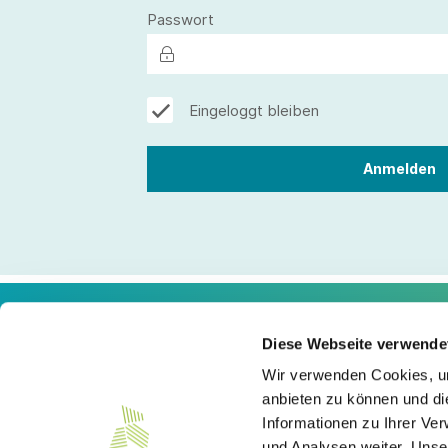
Passwort
Eingeloggt bleiben
Diese Webseite verwende
Kontakt
Wir verwenden Cookies, um
anbieten zu können und di
Südwesttextil e. V.
Informationen zu Ihrer Ve
Türlenstraße 6
70191 Stuttgart
und Analysen weiter. Unse