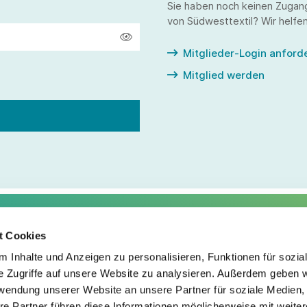
Sie haben noch keinen Zugan
von Südwesttextil? Wir helfen
Mitglieder-Login anford
Mitglied werden
t Cookies
Service
Fo
 Inhalte und Anzeigen zu personalisieren, Funktionen für sozia
e Zugriffe auf unsere Website zu analysieren. Außerdem geben w
Impressum
rwendung unserer Website an unsere Partner für soziale Medien
Datenschutz
re Partner führen diese Informationen möglicherweise mit weite