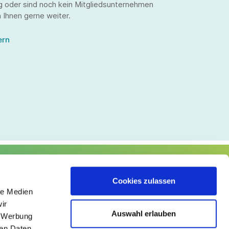
g oder sind noch kein Mitgliedsunternehmen
 Ihnen gerne weiter.
ern
lgen Sie uns
Cookies zulassen
le Medien
ir
Auswahl erlauben
, Werbung
ren Daten