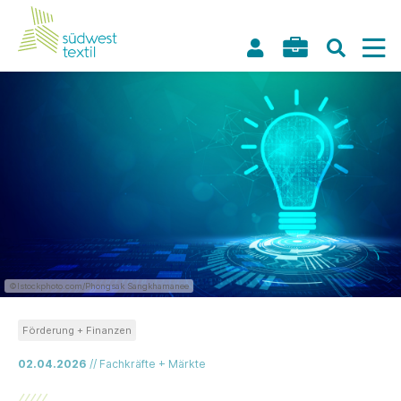
©Istockphoto.com/Phongsak Sangkhamanee
Förderung + Finanzen
02.04.2026
// Fachkräfte + Märkte