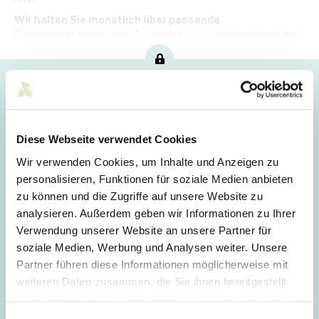
Wir halten Sie monatlich über passende
Förderprogramme und Zuschüsse für Unternehmen auf
dem Laufenden.
Hoppla!
Dieser Artikel ist nur für Mitglieder sichtbar.
Diese Webseite verwendet Cookies
Wir verwenden Cookies, um Inhalte und Anzeigen zu
Login
personalisieren, Funktionen für soziale Medien anbieten
zu können und die Zugriffe auf unsere Website zu
E-Mail
analysieren. Außerdem geben wir Informationen zu Ihrer
Verwendung unserer Website an unsere Partner für
soziale Medien, Werbung und Analysen weiter. Unsere
Passwort
Partner führen diese Informationen möglicherweise mit
weiteren Daten zusammen, die Sie ihnen bereitgestellt
haben oder die sie im Rahmen Ihrer Nutzung der Dienste
gesammelt haben.
Einwilligungsauswahl