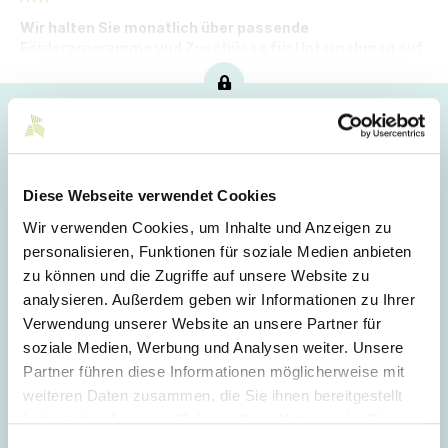
Wir halten Sie monatlich über passende
Förderprogramme und Zuschüsse für Unternehmen auf
dem Laufenden.
Hoppla!
Dieser Artikel ist nur für Mitglieder sichtbar.
Diese Webseite verwendet Cookies
Wir verwenden Cookies, um Inhalte und Anzeigen zu
Login
personalisieren, Funktionen für soziale Medien anbieten
zu können und die Zugriffe auf unsere Website zu
E-Mail
analysieren. Außerdem geben wir Informationen zu Ihrer
Verwendung unserer Website an unsere Partner für
soziale Medien, Werbung und Analysen weiter. Unsere
Passwort
Partner führen diese Informationen möglicherweise mit
weiteren Daten zusammen, die Sie ihnen bereitgestellt
haben oder die sie im Rahmen Ihrer Nutzung der Dienste
gesammelt haben.
Einwilligungsauswahl