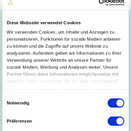
Optimiertes Matching der
Diese Webseite verwendet Cookies
Weiterbildungsbedarfe
Wir verwenden Cookies, um Inhalte und Anzeigen zu
Die Plattform SÜDWISSEN bündelt alle
personalisieren, Funktionen für soziale Medien anbieten
Weiterbildungsangebote an staatlichen Hochschulen in
zu können und die Zugriffe auf unsere Website zu
Baden-Württemberg und stellt diese übersichtlich dar. Eine
analysieren. Außerdem geben wir Informationen zu Ihrer
verbesserte Suchfunktion sowie die Möglichkeit, direkt
Verwendung unserer Website an unsere Partner für
Angebote buchen zu können, erleichtern den Zugang zu
soziale Medien, Werbung und Analysen weiter. Unsere
wissenschaftlicher Weiterbildung.
Partner führen diese Informationen möglicherweise mit
Hauptziel ist es, die Sichtbarkeit und Reichweite von
weiteren Daten zusammen, die Sie ihnen bereitgestellt
wissenschaftlicher Weiterbildung zu erhöhen und das
haben oder die sie im Rahmen Ihrer Nutzung der Dienste
Matching der Bedarfe von Unternehmen mit den
gesammelt haben.
Weiterbildungsanbietern zu optimieren. Ein Netzwerk von 25
Einwilligungsauswahl
Regional- und Fachvernetzerinnen und -vernetzern sammelt
Notwendig
umfassende Informationen über wissenschaftliche
Weiterbildungsangebote in Baden-Württemberg, ermittelt
den Bedarf an Weiterbildung und kann so neue,
Präferenzen
bedarfsorientierte Weiterbildungsangebote anstoßen.