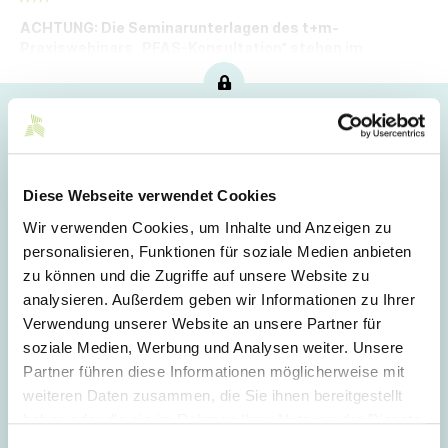
ACHTUNG: Die Seminarunterlagen des t+m-
Praxiswebinars „PFAS-Konsultation“ stehen im
Mitgliederbereich zum Download bereit.
Hoppla!
Dieser Artikel ist nur für Mitglieder sichtbar.
Diese Webseite verwendet Cookies
Wir verwenden Cookies, um Inhalte und Anzeigen zu
Login
personalisieren, Funktionen für soziale Medien anbieten
zu können und die Zugriffe auf unsere Website zu
E-Mail
analysieren. Außerdem geben wir Informationen zu Ihrer
Verwendung unserer Website an unsere Partner für
soziale Medien, Werbung und Analysen weiter. Unsere
Passwort
Partner führen diese Informationen möglicherweise mit
weiteren Daten zusammen, die Sie ihnen bereitgestellt
haben oder die sie im Rahmen Ihrer Nutzung der Dienste
gesammelt haben.
Einwilligungsauswahl