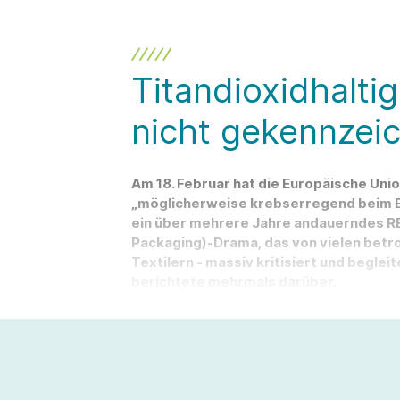
Titandioxidhalti
nicht gekennzei
Am 18. Februar hat die Europäische Uni
„möglicherweise krebserregend beim Ei
ein über mehrere Jahre andauerndes RE
Packaging)-Drama, das von vielen betr
Textilern - massiv kritisiert und beglei
berichtete mehrmals darüber.