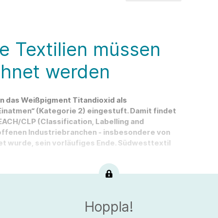
ge Textilien müssen
chnet werden
on das Weißpigment Titandioxid als
natmen“ (Kategorie 2) eingestuft. Damit findet
ACH/CLP (Classification, Labelling and
offenen Industriebranchen - insbesondere von
tet wurde, sein vorläufiges Ende. Südwesttextil
Hoppla!