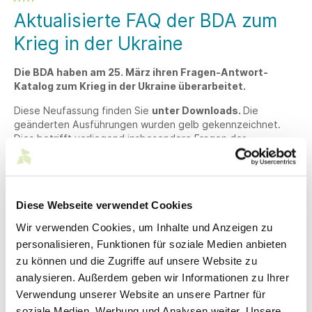
Aktualisierte FAQ der BDA zum
Krieg in der Ukraine
Die BDA haben am 25. März ihren Fragen-Antwort-
Katalog zum Krieg in der Ukraine überarbeitet.
Diese Neufassung finden Sie
unter Downloads.
Die
geänderten Ausführungen wurden gelb gekennzeichnet.
Dies betrifft vorliegend insbesondere Fragen der
Aufenthaltstitel, der Integrationsmaßnahmen, der
Integrationskurse, der Ausbildung sowie der
Unterstützungsmöglichkeiten. Darüber hinaus wird auch in
den Blick genommen, welche aufenthaltsrechtlichen
Diese Webseite verwendet Cookies
Möglichkeiten Menschen mit russischer Staatsangehörigkeit
in Deutschland haben.
Wir verwenden Cookies, um Inhalte und Anzeigen zu
personalisieren, Funktionen für soziale Medien anbieten
Downloads
zu können und die Zugriffe auf unsere Website zu
analysieren. Außerdem geben wir Informationen zu Ihrer
Verwendung unserer Website an unsere Partner für
FAQ der BDA zum Krieg in der Ukraine (Stand 25. März
soziale Medien, Werbung und Analysen weiter. Unsere