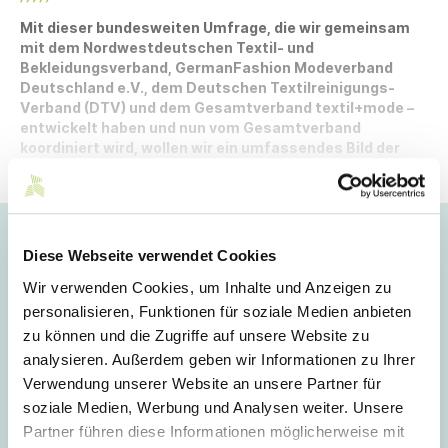
Mit dieser bundesweiten Umfrage, die wir gemeinsam
mit dem Nordwestdeutschen Textil- und
Bekleidungsverband, GermanFashion Modeverband
Deutschland e.V., dem Deutschen Textilreinigungs-
Verband (DTV) und dem Gesamtverband textil+mode –
entwickelt haben und nun vom Gesamtverband
koordiniert wird, wollen wir ein umfassendes Bild der
Abfallströme in der deutschen Textil- und
Bekleidungsbranche gewinnen.
Hoppla!
Diese Webseite verwendet Cookies
Dieser Artikel ist nur für Mitglieder sichtbar.
Wir verwenden Cookies, um Inhalte und Anzeigen zu
personalisieren, Funktionen für soziale Medien anbieten
zu können und die Zugriffe auf unsere Website zu
analysieren. Außerdem geben wir Informationen zu Ihrer
Login
Verwendung unserer Website an unsere Partner für
soziale Medien, Werbung und Analysen weiter. Unsere
E-Mail
Partner führen diese Informationen möglicherweise mit