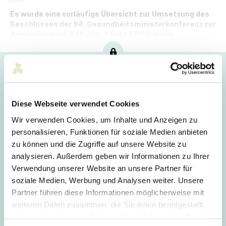
Es wurde eine vorläufige Übersicht zur Umsetzung des
Beschlusses der 94. Gesundheitsministerkonferenz zur
Anwendung von § 56 Abs. 1 Satz 4 IfSG in den
Bundesländern veröffentlicht.
Hoppla!
Dieser Artikel ist nur für Mitglieder sichtbar.
Diese Webseite verwendet Cookies
Wir verwenden Cookies, um Inhalte und Anzeigen zu
personalisieren, Funktionen für soziale Medien anbieten
Login
zu können und die Zugriffe auf unsere Website zu
analysieren. Außerdem geben wir Informationen zu Ihrer
E-Mail
Verwendung unserer Website an unsere Partner für
soziale Medien, Werbung und Analysen weiter. Unsere
Partner führen diese Informationen möglicherweise mit
Passwort
weiteren Daten zusammen, die Sie ihnen bereitgestellt
haben oder die sie im Rahmen Ihrer Nutzung der Dienste