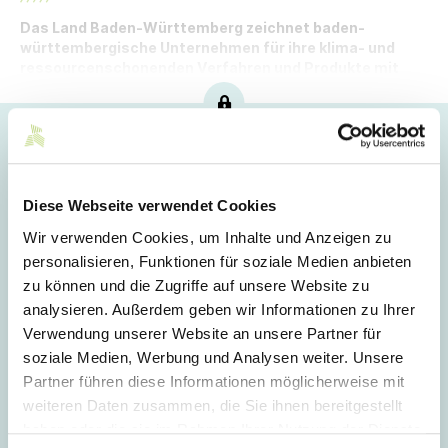
Das Land Baden-Württemberg zeichnet baden-
württembergische Unternehmen für ihre klima- und
ressourcenschonenden Verfahren und Produkte mit
dem Umwelttechnikpreis 2025 aus.
Hoppla!
Dieser Artikel ist nur für Mitglieder sichtbar.
Diese Webseite verwendet Cookies
Wir verwenden Cookies, um Inhalte und Anzeigen zu
personalisieren, Funktionen für soziale Medien anbieten
Login
zu können und die Zugriffe auf unsere Website zu
analysieren. Außerdem geben wir Informationen zu Ihrer
E-Mail
Verwendung unserer Website an unsere Partner für
soziale Medien, Werbung und Analysen weiter. Unsere
Partner führen diese Informationen möglicherweise mit
Passwort
weiteren Daten zusammen, die Sie ihnen bereitgestellt
haben oder die sie im Rahmen Ihrer Nutzung der Dienste