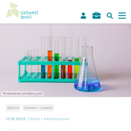
©Istockphoto.com/Denis_prof
REACH
Chemie + Umwelt
11.10.2022
// Recht + Betriebspraxis