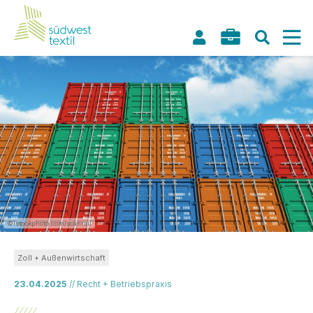
©Istockphoto.com/scanrail
Zoll + Außenwirtschaft
23.04.2025
// Recht + Betriebspraxis