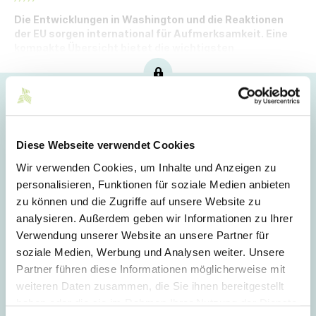
Die Entwicklungen in Washington und die Reaktionen
der EU sorgen international für Aufmerksamkeit. Eine
kompakte Übersicht bietet die wichtigsten
Hintergründe zum aktuellen Stand.
Hoppla!
Dieser Artikel ist nur für Mitglieder sichtbar.
Diese Webseite verwendet Cookies
Wir verwenden Cookies, um Inhalte und Anzeigen zu
personalisieren, Funktionen für soziale Medien anbieten
Login
zu können und die Zugriffe auf unsere Website zu
analysieren. Außerdem geben wir Informationen zu Ihrer
E-Mail
Verwendung unserer Website an unsere Partner für
soziale Medien, Werbung und Analysen weiter. Unsere
Partner führen diese Informationen möglicherweise mit
Passwort
weiteren Daten zusammen, die Sie ihnen bereitgestellt
haben oder die sie im Rahmen Ihrer Nutzung der Dienste