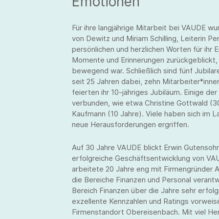
Emotionen
Für ihre langjährige Mitarbeit bei VAUDE wu
von Dewitz und Miriam Schilling, Leiterin Pe
persönlichen und herzlichen Worten für i
Momente und Erinnerungen zurückgeblickt, w
bewegend war. Schließlich sind fünf Jubilar
seit 25 Jahren dabei, zehn Mitarbeiter*inne
feierten ihr 10-jähriges Jubiläum. Einige d
verbunden, wie etwa Christine Gottwald (30
Kaufmann (10 Jahre). Viele haben sich im La
neue Herausforderungen ergriffen.
Auf 30 Jahre VAUDE blickt Erwin Gutensohn 
erfolgreiche Geschäftsentwicklung von VA
arbeitete 20 Jahre eng mit Firmengründer 
die Bereiche Finanzen und Personal verantwo
Bereich Finanzen über die Jahre sehr erfol
exzellente Kennzahlen und Ratings vorweis
Firmenstandort Obereisenbach. Mit viel Her