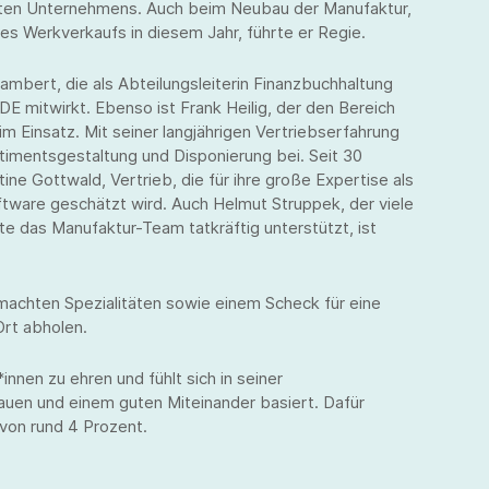
mten Unternehmens. Auch beim Neubau der Manufaktur,
es Werkverkaufs in diesem Jahr, führte er Regie.
Lambert, die als Abteilungsleiterin Finanzbuchhaltung
E mitwirkt. Ebenso ist Frank Heilig, der den Bereich
 im Einsatz. Mit seiner langjährigen Vertriebserfahrung
rtimentsgestaltung und Disponierung bei. Seit 30
ne Gottwald, Vertrieb, die für ihre große Expertise als
ftware geschätzt wird. Auch Helmut Struppek, der viele
ute das Manufaktur-Team tatkräftig unterstützt, ist
achten Spezialitäten sowie einem Scheck für eine
Ort abholen.
innen zu ehren und fühlt sich in seiner
auen und einem guten Miteinander basiert. Dafür
 von rund 4 Prozent.