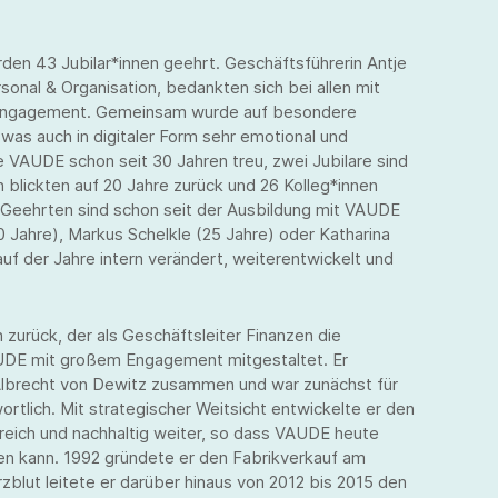
rden 43 Jubilar*innen geehrt. Geschäftsführerin Antje
rsonal & Organisation, bedankten sich bei allen mit
hr Engagement. Gemeinsam wurde auf besondere
as auch in digitaler Form sehr emotional und
e VAUDE schon seit 30 Jahren treu, zwei Jubilare sind
n blickten auf 20 Jahre zurück und 26 Kolleg*innen
er Geehrten sind schon seit der Ausbildung mit VAUDE
 Jahre), Markus Schelkle (25 Jahre) oder Katharina
uf der Jahre intern verändert, weiterentwickelt und
zurück, der als Geschäftsleiter Finanzen die
UDE mit großem Engagement mitgestaltet. Er
Albrecht von Dewitz zusammen und war zunächst für
rtlich. Mit strategischer Weitsicht entwickelte er den
greich und nachhaltig weiter, so dass VAUDE heute
en kann. 1992 gründete er den Fabrikverkauf am
zblut leitete er darüber hinaus von 2012 bis 2015 den