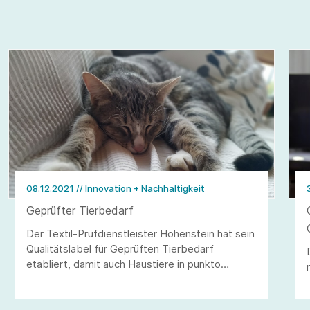
08.12.2021
// Innovation + Nachhaltigkeit
Geprüfter Tierbedarf
Der Textil-Prüfdienstleister Hohenstein hat sein
Qualitätslabel für Geprüften Tierbedarf
etabliert, damit auch Haustiere in punkto
Produktsicherheit, Qualität und Langlebigkeit
ihrer Kuscheldecken, Schmusekissen oder
Lieblingsspielsachen bestens ausgestattet