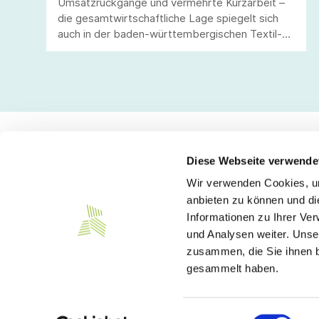
Umsatzrückgänge und vermehrte Kurzarbeit –
die gesamtwirtschaftliche Lage spiegelt sich
auch in der baden-württembergischen Textil-
und Bekleidungsindustrie wider.
Diese Webseite verwende
Wir verwenden Cookies, um
Kontakt
anbieten zu können und di
Informationen zu Ihrer Ve
Südwesttextil e. V.
und Analysen weiter. Unse
Türlenstraße 6
zusammen, die Sie ihnen b
70191 Stuttgart
gesammelt haben.
Telefon:
+49 711 21050-0
E-Mail:
info@suedwesttextil.de
Einwilligungsauswahl