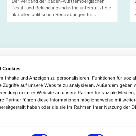
Der Verband der baden-württembergischen
Textil- und Bekleidungsindustrie unterstützt die
aktuellen politischen Bestrebungen für
schärfere Kontrollen und Regulierungen
gegenüber außereuropäischen Online-
Handelsplattformen, um einen fairen
Wettbewerb zu sichern.
t Cookies
 Inhalte und Anzeigen zu personalisieren, Funktionen für sozia
Service
Fo
e Zugriffe auf unsere Website zu analysieren. Außerdem geben w
rwendung unserer Website an unsere Partner für soziale Medien
Impressum
re Partner führen diese Informationen möglicherweise mit weite
Datenschutz
ereitgestellt haben oder die sie im Rahmen Ihrer Nutzung der D
Teilnahmebedingungen
Mitgliederbereich
Mitglied werden