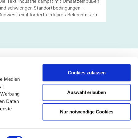
Die Textilindustrie kämpft mit Umsatzeinbußen
und schwierigen Standortbedingungen –
Südwesttextil fordert ein klares Bekenntnis zu
High-Tech-Technologien.
Cookies zulassen
le Medien
lgen Sie uns
ir
Auswahl erlauben
, Werbung
ren Daten
ienste
Nur notwendige Cookies