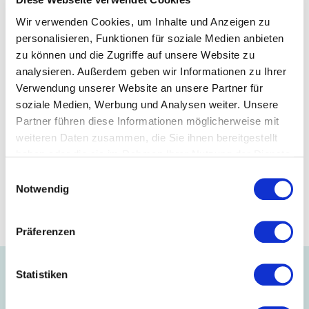
Better Cotton Claim Units) für seine Kunden erworben.
Wir verwenden Cookies, um Inhalte und Anzeigen zu
Mit dem Bestreben, die gesamte Lieferkette der Baumwolle
personalisieren, Funktionen für soziale Medien anbieten
für die Einlagenprodukte in eine nachhaltige Zukunft
zu können und die Zugriffe auf unsere Website zu
mitzugestalten, untermauert das Reutlinger
analysieren. Außerdem geben wir Informationen zu Ihrer
Familienunternehmen die führende Position als
Einlagenlieferant für die globale Bekleidungsindustrie. Die
Verwendung unserer Website an unsere Partner für
BCI Mitgliedschaft ist ein gemeinschaftlicher Erfolg von allen
soziale Medien, Werbung und Analysen weiter. Unsere
Mitwirkenden innerhalb der internationalen Wendler Einlagen
Partner führen diese Informationen möglicherweise mit
Gruppe.
weiteren Daten zusammen, die Sie ihnen bereitgestellt
haben oder die sie im Rahmen Ihrer Nutzung der Dienste
Mitglied
gesammelt haben.
Einwilligungsauswahl
Notwendig
Wendler Einlagen GmbH & Co. KG
Präferenzen
Statistiken
Auch interessant ...