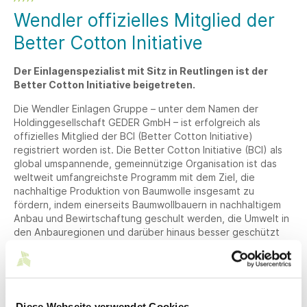
Wendler offizielles Mitglied der
Better Cotton Initiative
Der Einlagenspezialist mit Sitz in Reutlingen ist der
Better Cotton Initiative beigetreten.
Die Wendler Einlagen Gruppe – unter dem Namen der
Holdinggesellschaft GEDER GmbH – ist erfolgreich als
offizielles Mitglied der BCI (Better Cotton Initiative)
registriert worden ist. Die Better Cotton Initiative (BCI) als
global umspannende, gemeinnützige Organisation ist das
weltweit umfangreichste Programm mit dem Ziel, die
nachhaltige Produktion von Baumwolle insgesamt zu
fördern, indem einerseits Baumwollbauern in nachhaltigem
Anbau und Bewirtschaftung geschult werden, die Umwelt in
den Anbauregionen und darüber hinaus besser geschützt
wird und der textile Sektor zukunftsfähiger gemacht wird.
Damit gehört Wendler seit Februar 2021 zu einem exklusiven
Kreis von Firmen aus der Textil- und Bekleidungsindustrie,
die sich für die Mitgliedschaft qualifiziert haben. Das
Unternehmen hat bereits eine größere Menge an BCCUs (=
Diese Webseite verwendet Cookies