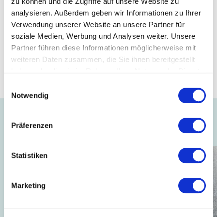
zu können und die Zugriffe auf unsere Website zu
Einlagen aus recycelter Baumwolle und/oder recyceltem
analysieren. Außerdem geben wir Informationen zu Ihrer
Polyester kann das GRS Zertifikat ausgestellt werden.
Verwendung unserer Website an unsere Partner für
soziale Medien, Werbung und Analysen weiter. Unsere
Mitglied
Partner führen diese Informationen möglicherweise mit
weiteren Daten zusammen, die Sie ihnen bereitgestellt
haben oder die sie im Rahmen Ihrer Nutzung der Dienste
Wendler Einlagen GmbH & Co. KG
gesammelt haben.
Einwilligungsauswahl
Notwendig
Auch interessant ...
Präferenzen
Statistiken
Marketing