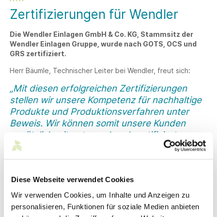
Zertifizierungen für Wendler
Die Wendler Einlagen GmbH & Co. KG, Stammsitz der
Wendler Einlagen Gruppe, wurde nach GOTS, OCS und
GRS zertifiziert.
Herr Bäumle, Technischer Leiter bei Wendler, freut sich:
„Mit diesen erfolgreichen Zertifizierungen
stellen wir unsere Kompetenz für nachhaltige
Produkte und Produktionsverfahren unter
Beweis. Wir können somit unsere Kunden
zusätzlich mit entsprechend zertifizierten
Produkten beliefern.“
GOTS ist für nicht fixierbare und auch für wasserlöslich
beschichtete Einlagestoffe aus Baumwolle verfügbar. Die
Diese Webseite verwendet Cookies
fixierbaren Einlagen aus Baumwolle sind mit dem OCS
Zertifikat erhältlich, da sie aufgrund der Klassifizierung als
Wir verwenden Cookies, um Inhalte und Anzeigen zu
Accessory und der Beschichtung mit dem Kleber nicht
personalisieren, Funktionen für soziale Medien anbieten
GOTS-zertifizierbar sind. Für fixierbare und nicht fixierbare