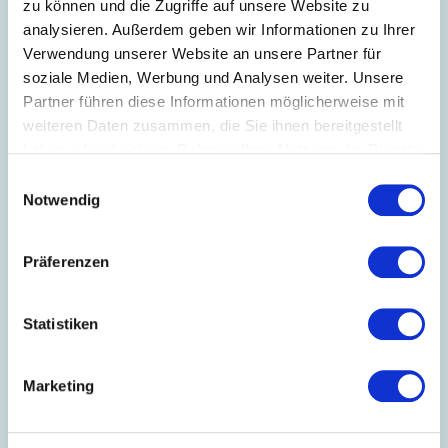
zu können und die Zugriffe auf unsere Website zu
Hoppla!
analysieren. Außerdem geben wir Informationen zu Ihrer
Verwendung unserer Website an unsere Partner für
Dieser Artikel ist nur für Mitglieder sichtbar.
soziale Medien, Werbung und Analysen weiter. Unsere
Partner führen diese Informationen möglicherweise mit
weiteren Daten zusammen, die Sie ihnen bereitgestellt
haben oder die sie im Rahmen Ihrer Nutzung der Dienste
Login
gesammelt haben.
Einwilligungsauswahl
E-Mail
Notwendig
Präferenzen
Passwort
Statistiken
Eingeloggt bleiben
Marketing