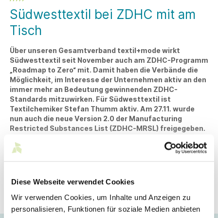
Südwesttextil bei ZDHC mit am
Tisch
Über unseren Gesamtverband textil+mode wirkt
Südwesttextil seit November auch am ZDHC-Programm
„Roadmap to Zero“ mit. Damit haben die Verbände die
Möglichkeit, im Interesse der Unternehmen aktiv an den
immer mehr an Bedeutung gewinnenden ZDHC-
Standards mitzuwirken. Für Südwesttextil ist
Textilchemiker Stefan Thumm aktiv. Am 27.11. wurde
nun auch die neue Version 2.0 der Manufacturing
Restricted Substances List (ZDHC-MRSL) freigegeben.
Sie ist eine Liste chemischer Stoffe, die in
Produktionsprozessen zur Herstellung von
Textilmaterialien, Leder, Gummi, Schaum, Klebstoffe
und Zubehörteilen von Textilien, Bekleidung und
Schuhen nicht absichtlich verwendet werden dürfen.
Diese Webseite verwendet Cookies
Hier die wichtigsten Änderungen gegenüber der
Vorgängerversion der ZDHC-MRSL 1.1 sowie weitere
Wir verwenden Cookies, um Inhalte und Anzeigen zu
Hintergrundinformationen.
personalisieren, Funktionen für soziale Medien anbieten