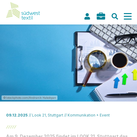
©Istockphoto.com/Andranik Hakobyan
09.12.2025
// Look 21, Stuttgart // Kommunikation + Event
Am 9. Dezember 2025 findet im LOOK 21, Stuttgart das