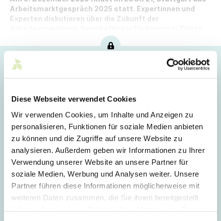
Arbeitsmarktgespräch 2025 statt. Expertinnen und
Experten diskutieren über die Zukunft der
Arbeitsverwaltung, Beschäftigtenförderung in Zeiten
des Wandels sowie die Bürgergeldreform.
Hoppla!
Dieser Artikel ist nur für Mitglieder sichtbar.
Diese Webseite verwendet Cookies
Wir verwenden Cookies, um Inhalte und Anzeigen zu
Login
personalisieren, Funktionen für soziale Medien anbieten
zu können und die Zugriffe auf unsere Website zu
E-Mail
analysieren. Außerdem geben wir Informationen zu Ihrer
Verwendung unserer Website an unsere Partner für
soziale Medien, Werbung und Analysen weiter. Unsere
Passwort
Partner führen diese Informationen möglicherweise mit
weiteren Daten zusammen, die Sie ihnen bereitgestellt
haben oder die sie im Rahmen Ihrer Nutzung der Dienste