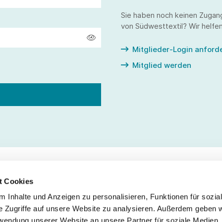
Sie haben noch keinen Zugan
von Südwesttextil? Wir helfen
Mitglieder-Login anford
Mitglied werden
t Cookies
 Inhalte und Anzeigen zu personalisieren, Funktionen für sozia
Service
Fo
e Zugriffe auf unsere Website zu analysieren. Außerdem geben w
rwendung unserer Website an unsere Partner für soziale Medien