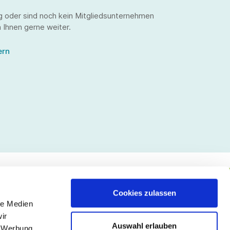
g oder sind noch kein Mitgliedsunternehmen
 Ihnen gerne weiter.
ern
Cookies zulassen
le Medien
lgen Sie uns
ir
Auswahl erlauben
, Werbung