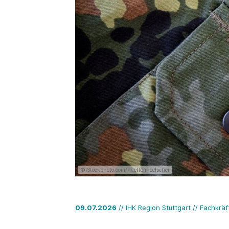
©iStockphoto.com/huettenhoelscher
09.07.2026
// IHK Region Stuttgart // Fachkrä